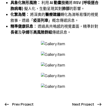
具象化無形風險：
利用
AI 動畫技術
將
RSV (呼吸道合
胞病毒)
擬人化，生動呈現其對
肺部
的影響。
化繁為簡：
將深奧的
醫療建議
轉化為清晰易懂的視覺
敘事，透過「
疫苗列車
」概念傳遞訊息。
精準健康訊息：
透過具共鳴感的視覺畫面，精準針對
長者
及
孕婦
等
高風險群組
傳遞訊息。
Prev Project
Next Project