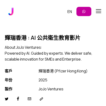
EN
輝瑞香港 : AI 公共衛生教育影片
About JoJo Ventures:
Powered by AI. Guided by experts. We deliver safe,
scalable innovation for SMEs and Enterprise.
客戶
輝瑞香港 (Pfizer Hong Kong)
年份
2025
製作
JoJo Ventures