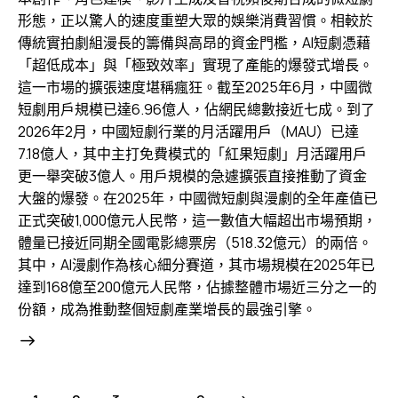
形態，正以驚人的速度重塑大眾的娛樂消費習慣。相較於
傳統實拍劇組漫長的籌備與高昂的資金門檻，AI短劇憑藉
「超低成本」與「極致效率」實現了產能的爆發式增長。
這一市場的擴張速度堪稱瘋狂。截至2025年6月，中國微
短劇用戶規模已達6.96億人，佔網民總數接近七成。到了
2026年2月，中國短劇行業的月活躍用戶（MAU）已達
7.18億人，其中主打免費模式的「紅果短劇」月活躍用戶
更一舉突破3億人。用戶規模的急遽擴張直接推動了資金
大盤的爆發。在2025年，中國微短劇與漫劇的全年產值已
正式突破1,000億元人民幣，這一數值大幅超出市場預期，
體量已接近同期全國電影總票房（518.32億元）的兩倍。
其中，AI漫劇作為核心細分賽道，其市場規模在2025年已
達到168億至200億元人民幣，佔據整體市場近三分之一的
份額，成為推動整個短劇產業增長的最強引擎。