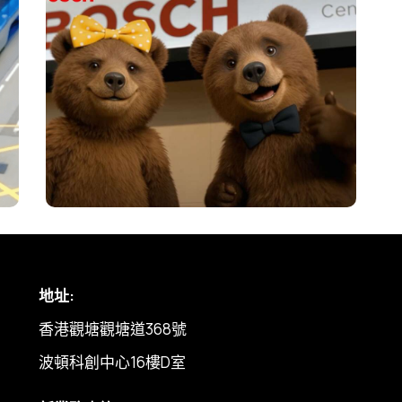
Bosch 熊熊一家陳列室歷險
#LikeABosch
3D 動畫與吉祥物設計
,
廣告與產品介紹
主頁
地址:
我們
香港觀塘觀塘道368號
作品
波頓科創中心16樓D室
定價