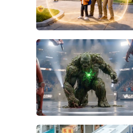
3D 動畫與吉祥物設計
Super Monster Fight Club
| 終極電影級對決
3D 動畫與吉祥物設計
,
廣告與產品介紹
,
短
劇及微電影