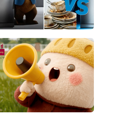
Bosch Home | 終極洗碗對決
與科技革新
3D 動畫與吉祥物設計
,
廣告與產品介紹
余仁生 | 雙11購物節2025
3D 動畫與吉祥物設計
,
廣告與產品介紹