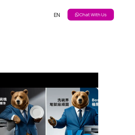
EN
Chat With Us