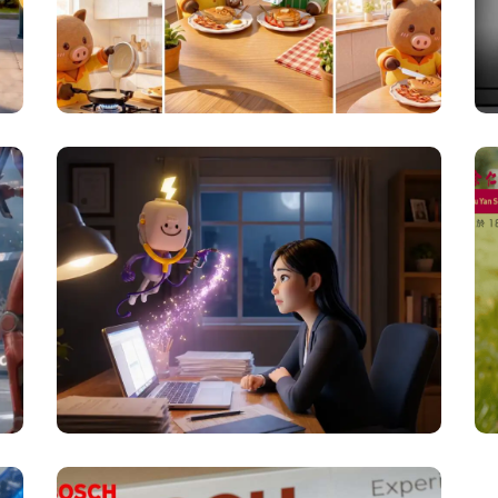
維他 | 經典傳承：AI 動畫重
塑溫馨滋味
3D 動畫與吉祥物設計
,
廣告與產品介紹
輝瑞香港 | Pixar 風格藥物宣
傳動畫
3D 動畫與吉祥物設計
,
廣告與產品介紹