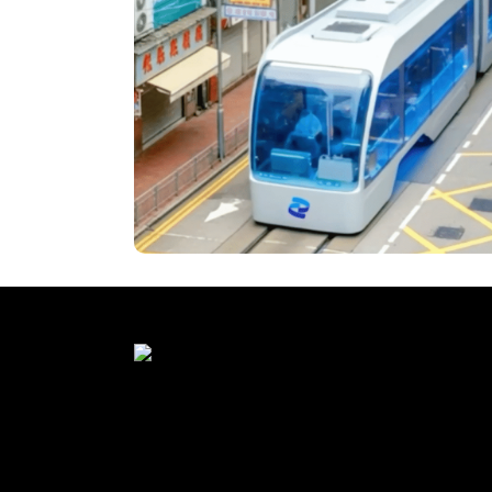
輝瑞香港 : AI 公共衛生教育
影片
3D 動畫與吉祥物設計