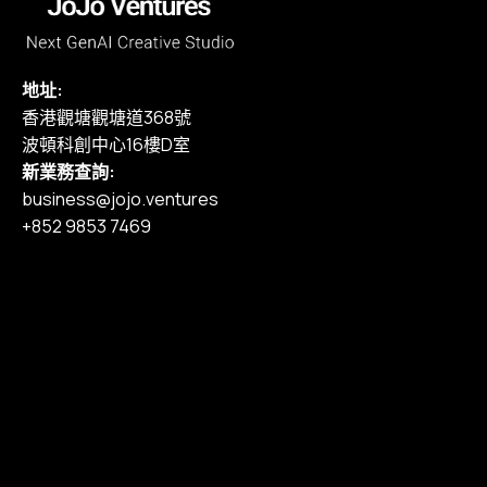
地址:
香港觀塘觀塘道368號
波頓科創中心16樓D室
新業務查詢:
business@jojo.ventures
+852 9853 7469
主頁
我們的服務
作品集
定價
部落格
加入我們