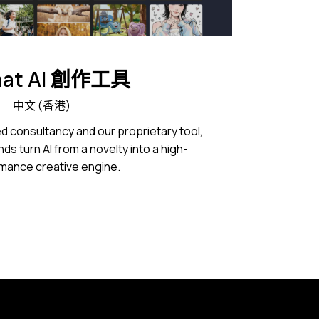
Chat AI 創作工具
中文 (香港)
d consultancy and our proprietary tool,
ds turn AI from a novelty into a high-
mance creative engine.