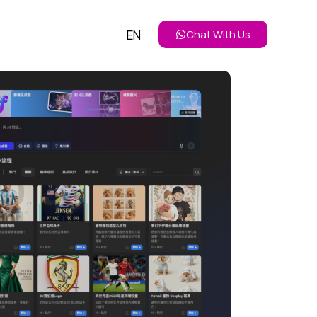
EN
Chat With Us