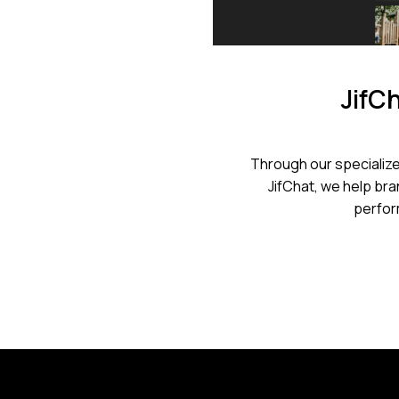
Jif
Through our specialize
JifChat, we help bran
perfor