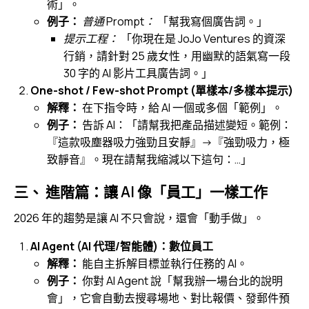
術」。
例子：
普通 Prompt：
「幫我寫個廣告詞。」
提示工程：
「你現在是 JoJo Ventures 的資深
行銷，請針對 25 歲女性，用幽默的語氣寫一段
30 字的 AI 影片工具廣告詞。」
One-shot / Few-shot Prompt (單樣本/多樣本提示)
解釋：
在下指令時，給 AI 一個或多個「範例」。
例子：
告訴 AI：「請幫我把產品描述變短。範例：
『這款吸塵器吸力強勁且安靜』->『強勁吸力，極
致靜音』。現在請幫我縮減以下這句：…」
三、 進階篇：讓 AI 像「員工」一樣工作
2026 年的趨勢是讓 AI 不只會說，還會「動手做」。
AI Agent (AI 代理/智能體)：數位員工
解釋：
能自主拆解目標並執行任務的 AI。
例子：
你對 AI Agent 說「幫我辦一場台北的說明
會」，它會自動去搜尋場地、對比報價、發郵件預