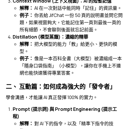
Context Window (上下文視窗)：AI 的短暫記憶
解釋：
AI 在一次對話中能同時「記住」的資訊量。
例子：
你丟給 JifChat 一份 50 頁的說明書並問它問
題，如果視窗夠大，它能記住第一頁到最後一頁的
所有細節，不會聊到後面就忘記前面。
Distillation (模型蒸餾)：濃縮的精華
解釋：
把大模型的能力「教」給更小、更快的模
型。
例子：
像是一本百科全書（大模型）被濃縮成一本
「隨身口袋指南」（小模型），讓你在手機上不連
網也能快速獲得專業答案。
二、 互動篇：如何成為強大的「發令者」
學會溝通，才能讓 AI 真正發揮 100% 的實力。
Prompt (提示詞) 與 Prompt Engineering (提示工
程)
解釋：
對 AI 下的指令，以及「精準下指令的技