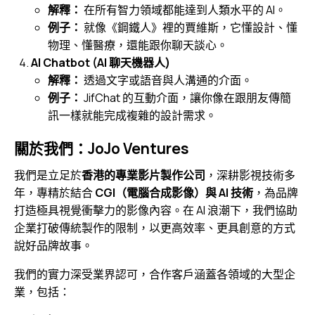
解釋：
在所有智力領域都能達到人類水平的 AI。
例子：
就像《鋼鐵人》裡的賈維斯，它懂設計、懂
物理、懂醫療，還能跟你聊天談心。
AI Chatbot (AI 聊天機器人)
解釋：
透過文字或語音與人溝通的介面。
例子：
JifChat 的互動介面，讓你像在跟朋友傳簡
訊一樣就能完成複雜的設計需求。
關於我們：JoJo Ventures
我們是立足於
香港的專業影片製作公司
，深耕影視技術多
年，專精於結合
CGI（電腦合成影像）與 AI 技術
，為品牌
打造極具視覺衝擊力的影像內容。在 AI 浪潮下，我們協助
企業打破傳統製作的限制，以更高效率、更具創意的方式
說好品牌故事。
我們的實力深受業界認可，合作客戶涵蓋各領域的大型企
業，包括：