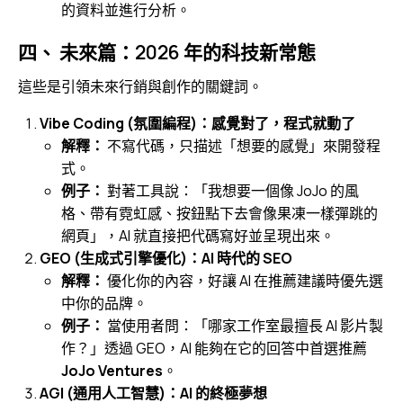
的資料並進行分析。
四、 未來篇：2026 年的科技新常態
這些是引領未來行銷與創作的關鍵詞。
Vibe Coding (氛圍編程)：感覺對了，程式就動了
解釋：
不寫代碼，只描述「想要的感覺」來開發程
式。
例子：
對著工具說：「我想要一個像 JoJo 的風
格、帶有霓虹感、按鈕點下去會像果凍一樣彈跳的
網頁」，AI 就直接把代碼寫好並呈現出來。
GEO (生成式引擎優化)：AI 時代的 SEO
解釋：
優化你的內容，好讓 AI 在推薦建議時優先選
中你的品牌。
例子：
當使用者問：「哪家工作室最擅長 AI 影片製
作？」透過 GEO，AI 能夠在它的回答中首選推薦
JoJo Ventures
。
AGI (通用人工智慧)：AI 的終極夢想