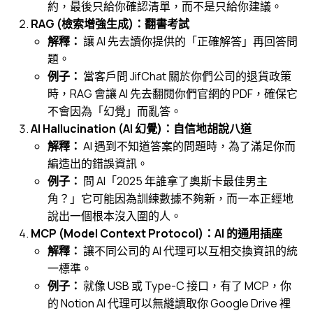
約，最後只給你確認清單，而不是只給你建議。
RAG (檢索增強生成)：翻書考試
解釋：
讓 AI 先去讀你提供的「正確解答」再回答問
題。
例子：
當客戶問 JifChat 關於你們公司的退貨政策
時，RAG 會讓 AI 先去翻閱你們官網的 PDF，確保它
不會因為「幻覺」而亂答。
AI Hallucination (AI 幻覺)：自信地胡說八道
解釋：
AI 遇到不知道答案的問題時，為了滿足你而
編造出的錯誤資訊。
例子：
問 AI「2025 年誰拿了奧斯卡最佳男主
角？」它可能因為訓練數據不夠新，而一本正經地
說出一個根本沒入圍的人。
MCP (Model Context Protocol)：AI 的通用插座
解釋：
讓不同公司的 AI 代理可以互相交換資訊的統
一標準。
例子：
就像 USB 或 Type-C 接口，有了 MCP，你
的 Notion AI 代理可以無縫讀取你 Google Drive 裡