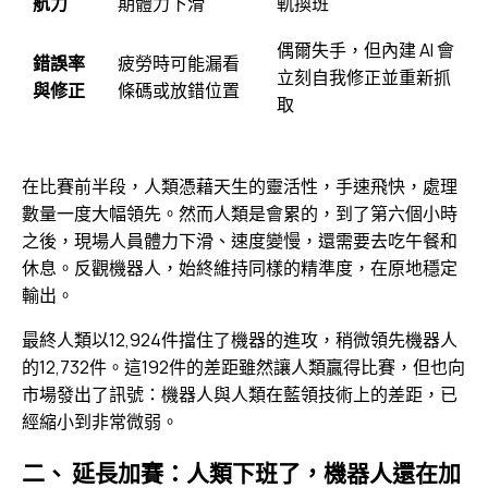
航力
期體力下滑
軌換班
偶爾失手，但內建 AI 會
錯誤率
疲勞時可能漏看
立刻自我修正並重新抓
與修正
條碼或放錯位置
取
在比賽前半段，人類憑藉天生的靈活性，手速飛快，處理
數量一度大幅領先。然而人類是會累的，到了第六個小時
之後，現場人員體力下滑、速度變慢，還需要去吃午餐和
休息。反觀機器人，始終維持同樣的精準度，在原地穩定
輸出。
最終人類以12,924件擋住了機器的進攻，稍微領先機器人
的12,732件。這192件的差距雖然讓人類贏得比賽，但也向
市場發出了訊號：機器人與人類在藍領技術上的差距，已
經縮小到非常微弱。
二、 延長加賽：人類下班了，機器人還在加