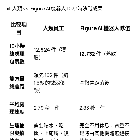
📊 人類 vs. Figure AI 機器人 10 小時決戰成果
比較項
人類員工
Figure AI 機器人隊伍
目
10小時
12,924 件
（獲
總處理
12,732 件
（落敗）
勝）
包裹數
領先 192 件（約
雙方最
1.5% 的微弱優
些微差距落後
終差距
勢）
平均處
2.79 秒一件
2.83 秒一件
理速度
生理極
需要喝水、吃
完全不用休息，電量不
限與續
飯、上廁所，後
足時由其他機體無縫接