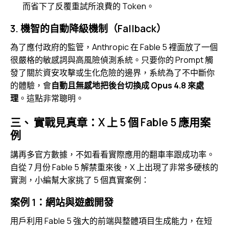
而省下了反覆重試所浪費的 Token。
3. 機智的自動降級機制（Fallback）
為了應付政府的監管，Anthropic 在 Fable 5 裡面放了一個
很嚴格的敏感詞與高風險偵測系統。只要你的 Prompt 觸
發了關於資安攻擊或生化危險的邊界，系統為了不中斷你
的體驗，會
自動且無感地把後台切換成 Opus 4.8 來處
理
。這點非常聰明。
三、 實戰見真章：X 上 5 個 Fable 5 應用案
例
講再多官方數據，不如看看實際應用的翻車率跟成功率。
自從 7 月份 Fable 5 解禁重來後，X 上出現了非常多硬核的
實測，小編幫大家挑了 5 個真實案例：
案例 1：網站與遊戲開發
用戶利用 Fable 5 強大的前端與整體項目生成能力，在短