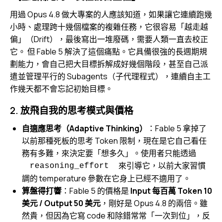
用過 Opus 4.8 做大專案的人應該知道，如果讓它連續跑幾
小時、處理跨十幾個檔案的複雜任務，它很容易「越走越
偏」（Drift），最後寫出一堆廢碼，需要人類一直去校正
它。 但 Fable 5 解決了這個痛點。它具備很強的長週期規
劃能力，會自己把大目標拆解成好幾個階段，甚至自己派
遣並管理平行的 Subagents（子代理程式），連續自主工
作幾天都不會忘記初始目標。
2. 放飛自我的思考模式與價格
自適應思考（Adaptive Thinking）
：Fable 5 拿掉了
以前那種死板的思考 Token 限制，現在是它自己看任
務有多難，來決定要「想多久」。使用者只能透過
來引導它，以前大家習慣
reasoning_effort
調的 temperature 參數在它身上已經不適用了。
算盤得打響
：Fable 5 的價格是
Input 每百萬 Token 10
美元 / Output 50 美元
，剛好是 Opus 4.8 的兩倍。雖
然貴，但因為它寫 code 和除錯常常「一次到位」，反