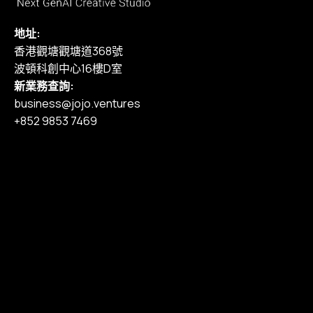
地址:
香港觀塘觀塘道368號
波頓科創中心16樓D室
新業務查詢:
business@jojo.ventures
+852 9853 7469
主頁
我們的服務
作品集
定價
部落格
加入我們