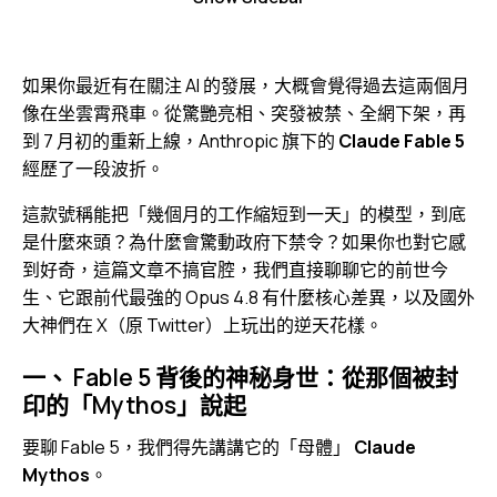
如果你最近有在關注 AI 的發展，大概會覺得過去這兩個月
像在坐雲霄飛車。從驚艷亮相、突發被禁、全網下架，再
到 7 月初的重新上線，Anthropic 旗下的
Claude Fable 5
經歷了一段波折。
這款號稱能把「幾個月的工作縮短到一天」的模型，到底
是什麼來頭？為什麼會驚動政府下禁令？如果你也對它感
到好奇，這篇文章不搞官腔，我們直接聊聊它的前世今
生、它跟前代最強的 Opus 4.8 有什麼核心差異，以及國外
大神們在 X（原 Twitter）上玩出的逆天花樣。
一、 Fable 5 背後的神秘身世：從那個被封
印的「Mythos」說起
要聊 Fable 5，我們得先講講它的「母體」
Claude
Mythos
。