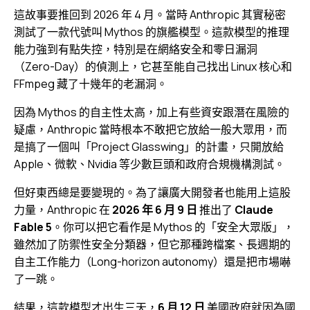
這故事要推回到 2026 年 4 月。當時 Anthropic 其實秘密
測試了一款代號叫 Mythos 的旗艦模型。這款模型的推理
能力強到有點失控，特別是在網絡安全和零日漏洞
（Zero-Day）的偵測上，它甚至能自己找出 Linux 核心和
FFmpeg 藏了十幾年的老漏洞。
因為 Mythos 的自主性太高，加上有些資安跟潛在風險的
疑慮，Anthropic 當時根本不敢把它放給一般大眾用，而
是搞了一個叫「Project Glasswing」的計畫，只開放給
Apple、微軟、Nvidia 等少數巨頭和政府合規機構測試。
但好東西總是要變現的。為了讓廣大開發者也能用上這股
力量，Anthropic 在
2026 年 6 月 9 日
推出了
Claude
Fable 5
。你可以把它看作是 Mythos 的「安全大眾版」，
雖然加了防禦性安全分類器，但它那種跨檔案、長週期的
自主工作能力（Long-horizon autonomy）還是把市場嚇
了一跳。
結果，這款模型才出生三天，
6 月 12 日
美國政府就因為國