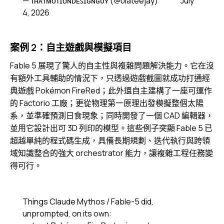
— ᴛʜᴀᴛᴍᴏᴛɪᴏɴᴅᴇꜱɪɢɴɢᴜʏ (@0lateejay)
July
4, 2026
案例 2：自主遊戲與模擬項目
Fable 5 展現了驚人的自主性與複雜問題解決能力。它在沒
有額外工具輔助的情況下，只透過遊戲截圖就成功打通經
典遊戲 Pokémon FireRed；此外還自主建構了一座可運作
的 Factorio 工廠；更從物理第一原理出發模擬整個太陽
系，並準確預測日食現象；同時開發了一個 CAD 編輯器，
並用它設計出可 3D 列印的模型。這些例子突顯 Fable 5 已
超越單純的程式碼生成，具備長期規劃、迭代執行與跨領
域知識整合的強大 orchestrator 能力，讓複雜工程任務變
得可行。
Things Claude Mythos / Fable-5 did,
unprompted, on its own: