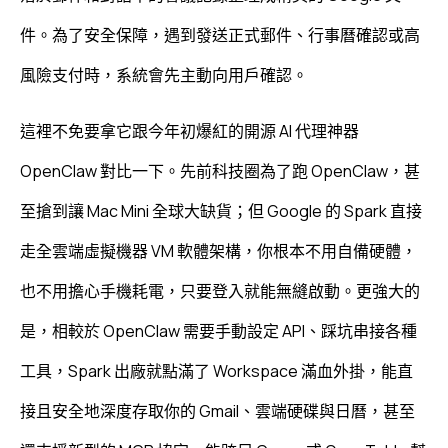
件。為了安全保障，遇到發送正式郵件、行事曆確認或高
風險支付時，系統會先主動向用戶確認。
這裡不免要拿它跟今年初爆紅的開源 AI 代理神器
OpenClaw 對比一下。
先前科技圈為了跑 OpenClaw，
甚
至搶到讓 Mac Mini 全球大缺貨；但 Google 的 Spark 直接
走全雲端虛擬機器 VM 軟體架構，
你根本不用自備硬體，
也不用擔心手機耗電，
只要登入就能無縫啟動。
更強大的
是，
相較於 OpenClaw 需要手動設定 API、
踩坑串接各種
工具，
Spark 出廠就點滿了 Workspace 滿血外掛，
能直
接且安全地深度存取你的 Gmail、
雲端硬碟與日曆，
甚至